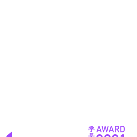
SHIWAしわを刻む学びの空間の提案
作品詳細
伊藤 さくら