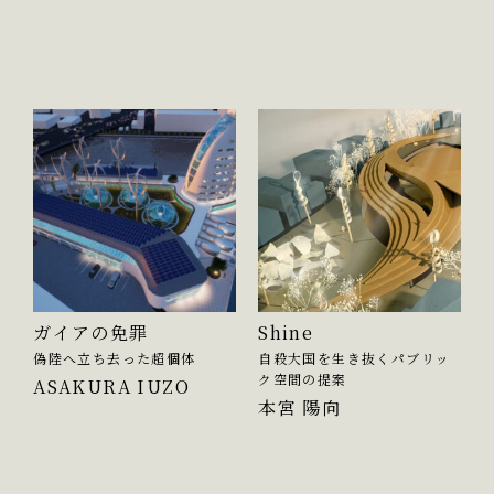
ガイアの免罪
Shine
偽陸へ立ち去った超個体
自殺大国を生き抜くパブリッ
ク空間の提案
ASAKURA IUZO
本宮 陽向