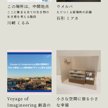
この場所は、中間地点
ウメルバ
ここに集まる全ての生き物の
人でつくる居場所の計画
生き様を考える階段
石引 ミアカ
川﨑 くるみ
Voyage of
小さな空間に宿る小さ
Imagineering 創造の
な幸福