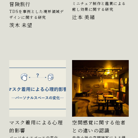
冒険旅行
ミニチュア制作と鑑賞による
癒し効果に関する研究
TDSを事例とした境界領域デ
辻本 美緒
ザインに関する研究
茨木 未望
マスク着用による心理
空間感覚に関する他者
的影響
との違いの認識
パーソナルスペースの変化
自作小説の空間描写による錯