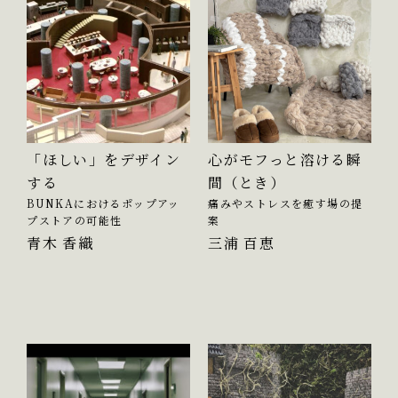
「ほしい」をデザイン
心がモフっと溶ける瞬
する
間（とき）
BUNKAにおけるポップアッ
痛みやストレスを癒す場の提
プストアの可能性
案
青木 香織
三浦 百恵