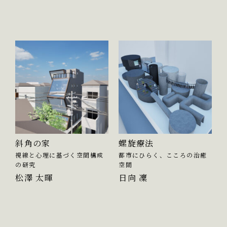
斜角の家
螺旋療法
視線と心理に基づく空間構成
都市にひらく、こころの治癒
の研究
空間
松澤 太暉
日向 凜