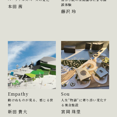
誤体験
本田 茜
藤沢 玲
Empathy
Sou
動けぬものが見る、感じる世
人生”物語”に寄り添い変化す
界
る複合施設
新田 貴大
宮岡 珠里