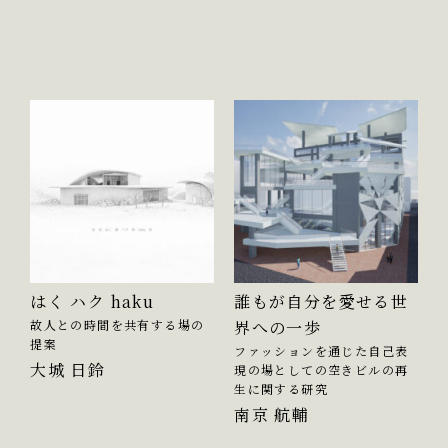
はく ハク haku
誰もが自分を愛せる世
故人との時間を共有する場の
界への一歩
提案
ファッションを通じた自己表
大城 日鈴
現の場としての空きビルの再
生に関する研究
南京 航輔