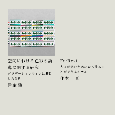
空間における色彩の誘
Fo:Rest
導に関する研究
人々が休むために森へ還るこ
とができるホテル
グラデーションサインに着目
作本 一真
した分析
津金 強