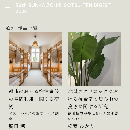
56th BUNKA ZO-KEI SOTSU-TEN DIGEST
2026
心理 作品一覧
都市における宿泊施設
地域のクリニックにお
の空間利用に関する研
ける待合室の居心地の
究
良さに関する研究
ゲストハウスの空間ニーズ調
観葉植物が与える心理的影響
査
について
廣田 穂
松葉 ひかり