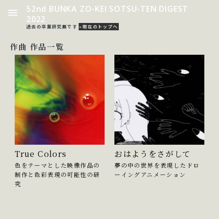
52nd BUNKA ZO-KEI SOTSU-TEN DIGEST
2022
過去の卒業研究展です
»現在のトップへ
作曲 作品一覧
True Colors
おはようをさがして
色をテーマとした映像作品の
夢の中の世界を表現したドロ
制作と色彩表現の可能性の研
ーイングアニメーション
究