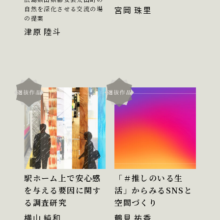
宮岡 珠里
自然を深化させる交流の場
の提案
津原 陸斗
駅ホーム上で安心感
「＃推しのいる生
を与える要因に関す
活」からみるSNSと
る調査研究
空間づくり
横山 純和
鶴見 祐香