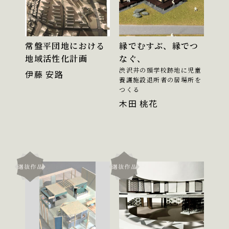
常盤平団地における
縁でむすぶ、縁でつ
地域活性化計画
なぐ、
渋沢井の頭学校跡地に児童
伊藤 安路
養護施設退所者の居場所を
つくる
木田 桃花