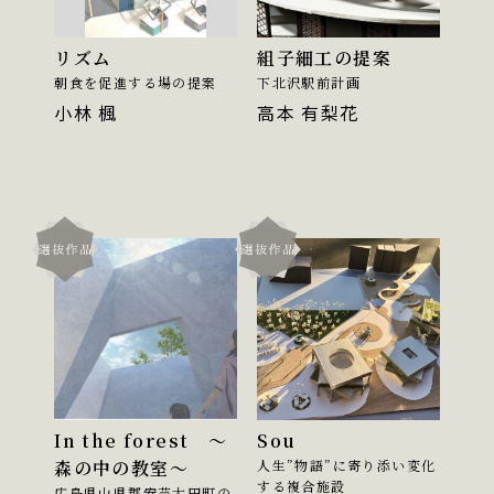
リズム
組子細工の提案
朝食を促進する場の提案
下北沢駅前計画
小林 楓
高本 有梨花
In the forest ～
Sou
森の中の教室～
人生”物語”に寄り添い変化
する複合施設
広島県山県郡安芸太田町の