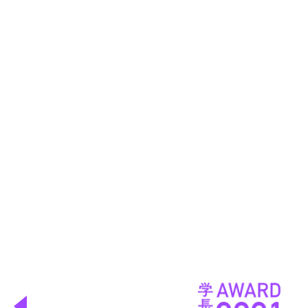
時を紡ぐ家は容す
作品詳細
佐藤 亜紀