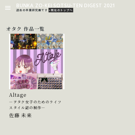
BUNKA ZO-KEI SOTSU-TEN DIGEST 2021
過去の卒業研究展です
»現在のトップへ
オタク 作品一覧
Altage
―ヲタク女子のためのライフ
スタイル誌の制作―
佐藤 未来