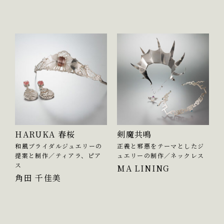
HARUKA 春桜
剣魔共鳴
和風ブライダルジュエリーの
正義と邪悪をテーマとしたジ
提案と制作／ティアラ、ピア
ュエリーの制作／ネックレス
ス
MA LINING
角田 千佳美