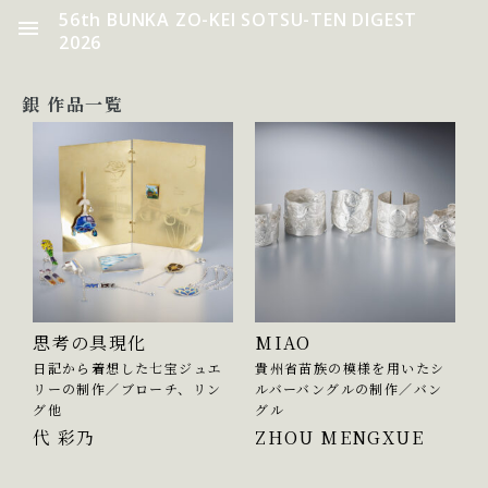
56th BUNKA ZO-KEI SOTSU-TEN DIGEST
2026
銀 作品一覧
思考の具現化
MIAO
日記から着想した七宝ジュエ
貴州省苗族の模様を用いたシ
リーの制作／ブローチ、リン
ルバーバングルの制作／バン
グ他
グル
代 彩乃
ZHOU MENGXUE