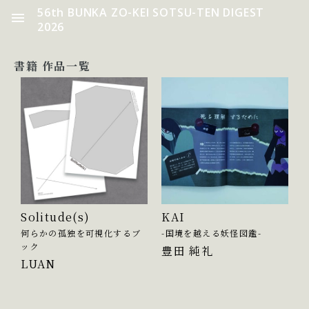
56th BUNKA ZO-KEI SOTSU-TEN DIGEST
2026
書籍 作品一覧
Solitude(s)
KAI
何らかの孤独を可視化するブ
-国境を越える妖怪図鑑-
ック
豊田 純礼
LUAN