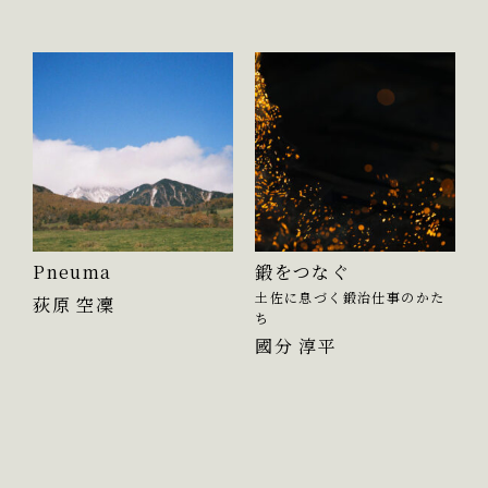
Pneuma
鍛をつなぐ
土佐に息づく鍛治仕事のかた
荻原 空凜
ち
國分 淳平