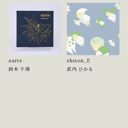
aarre
shison_E
鈴木 千瑛
武内 ひかる