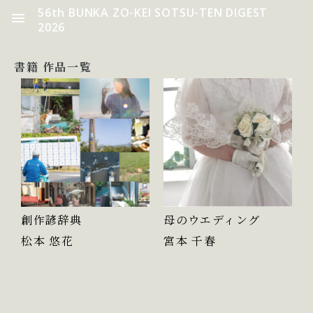
56th BUNKA ZO-KEI SOTSU-TEN DIGEST
2026
書籍 作品一覧
創作諺辞典
母のウエディング
松本 悠花
宮本 千春