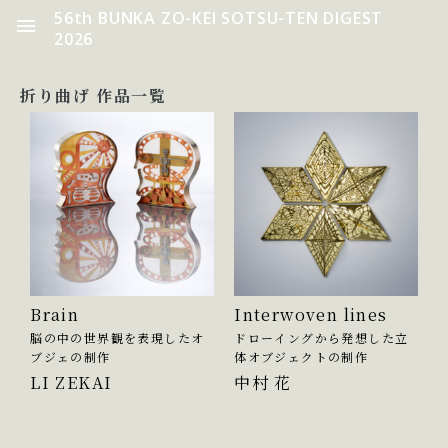
56th BUNKA ZO-KEI SOTSU-TEN DIGEST
2026
折り曲げ 作品一覧
Brain
Interwoven lines
脳の中の世界観を表現したオ
ドローイングから発想した立
ブジェの制作
体オブジェクトの制作
LI ZEKAI
中村 花