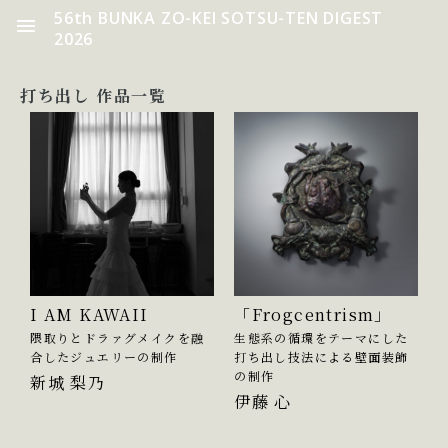
56th BUNKA ZO-KEI SOTSU-TEN DIGEST
2026
打ち出し 作品一覧
I AM KAWAII
「Frogcentrism」
隈取りとドラァグメイクを融
生態系の循環をテーマにした
合したジュエリーの制作
打ち出し技法による壁面装飾
の制作
新城 梨乃
伊藤 心