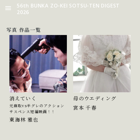
56th BUNKA ZO-KEI SOTSU-TEN DIGEST
2026
写真 作品一覧
消えていく
母のウエディング
元麻取vs半グレのアクション
宮本 千春
サスペンス短編映画！！
東海林 雅也