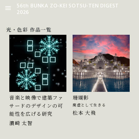
56th BUNKA ZO-KEI SOTSU-TEN DIGEST
2026
光・色彩 作品一覧
音楽と映像で建築ファ
珊瑚影
サードのデザインの可
廃虚として生きる
松本 大飛
能性を広げる研究
濵崎 太智