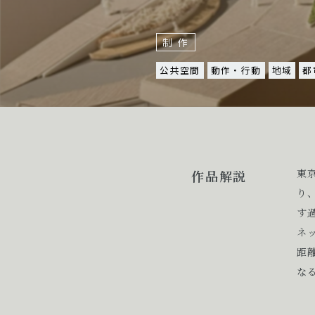
制作
公共空間
動作・行動
地域
都
東
作品解説
り
す
ネ
距
な