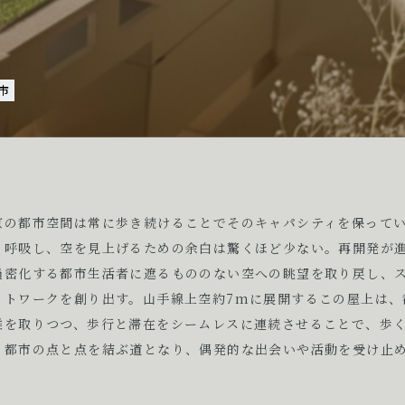
市
京の都市空間は常に歩き続けることでそのキャパシティを保って
、呼吸し、空を見上げるための余白は驚くほど少ない。再開発が
過密化する都市生活者に遮るもののない空への眺望を取り戻し、
ットワークを創り出す。山手線上空約7mに展開するこの屋上は、
離を取りつつ、歩行と滞在をシームレスに連続させることで、歩
る都市の点と点を結ぶ道となり、偶発的な出会いや活動を受け止