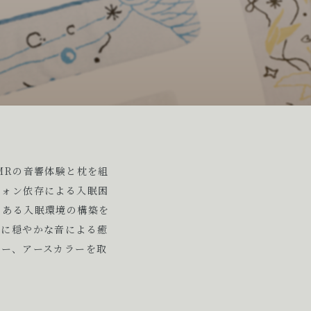
MRの音響体験と枕を組
フォン依存による入眠困
のある入眠環境の構築を
ずに穏やかな音による癒
バー、アースカラーを取