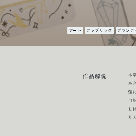
アート
ファブリック
ブランデ
本
作品解説
み
難
目
し
り