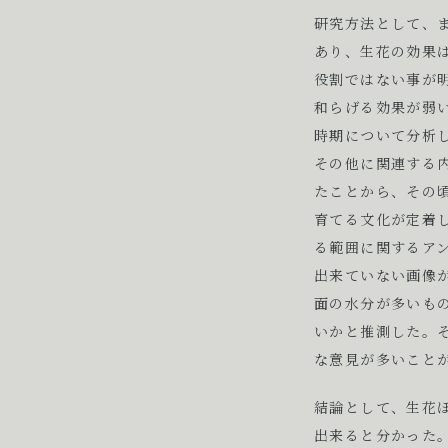
研究方法として、
あり、生花の効果
役割ではない事が
和らげる効果が弱い
時期について分析し
その他に関連する内
たことから、その
育てる文化が定着
る範囲に関するア
出来ていない画像
面の水分が多いも
いかと推測した。
な意見が多いこと
結論として、生花
出来ると分かった