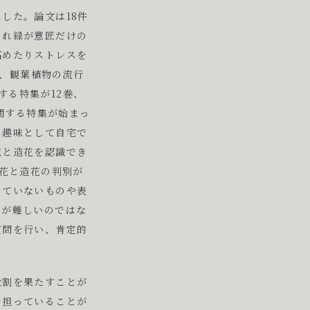
した。論文は18件
され緑が意匠だけの
高めたりストレスを
ら、観葉植物の流行
する特集が12巻、
関する特集が始まっ
し趣味として自宅で
花と造花を認識でき
生花と造花の判別が
っていないものや表
別が難しいのではな
質問を行い、肯定的
役割を果たすことが
を担っていることが