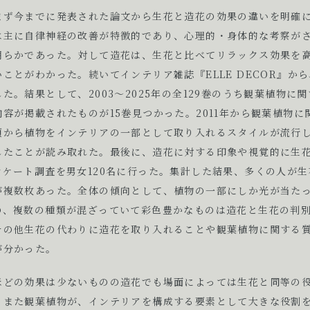
まず今までに発表された論文から生花と造花の効果の違いを明確に
は主に自律神経の改善が特徴的であり、心理的・身体的な考察が
明らかであった。対して造花は、生花と比べてリラックス効果を
ことがわかった。続いてインテリア雑誌『ELLE DECOR』か
た。結果として、2003〜2025年の全129巻のうち観葉植物に関
容が掲載されたものが15巻見つかった。2011年から観葉植物に
頃から植物をインテリアの一部として取り入れるスタイルが流行
したことが読み取れた。最後に、造花に対する印象や視覚的に生
ンケート調査を男女120名に行った。集計した結果、多くの人が
が複数枚あった。全体の傾向として、植物の一部にしか光が当た
の、複数の種類が混ざっていて彩色豊かなものは造花と生花の判
その他生花の代わりに造花を取り入れることや観葉植物に関する
が分かった。
ほどの効果は少ないものの造花でも場面によっては生花と同等の
。また観葉植物が、インテリアを構成する要素として大きな役割