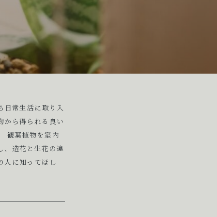
ち日常生活に取り入
物から得られる良い
。 観葉植物を室内
し、造花と生花の違
の人に知ってほし