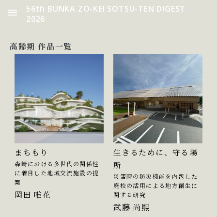
56th BUNKA ZO-KEI SOTSU-TEN DIGEST
2026
高齢期 作品一覧
まちもり
生きるために、守る場
森崎における多世代の関係性
所
に着目した地域交流施設の提
災害時の防災機能を内包した
案
廃校の活用による地方創生に
岡田 唯花
関する研究
武藤 尚熙